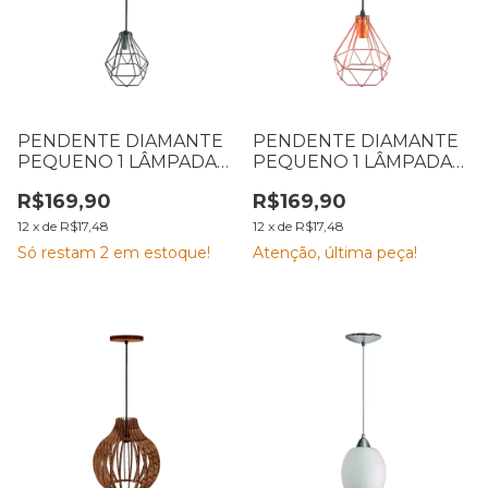
PENDENTE DIAMANTE
PENDENTE DIAMANTE
PEQUENO 1 LÂMPADA
PEQUENO 1 LÂMPADA
E-27 AÇO PRETO P EMA
E-27 AÇO COBRE P EMA
R$169,90
R$169,90
12
x
de
R$17,48
12
x
de
R$17,48
Só restam
2
em estoque!
Atenção, última peça!