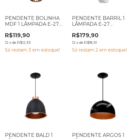
PENDENTE BOLINHA
PENDENTE BARRIL 1
MDF 1 LÂMPADA E-27
LÂMPADA E-27
EMA
CROMADO VIDRO
R$119,90
R$179,90
FOSCO EMA
12
x
de
R$12,33
12
x
de
R$18,51
Só restam
3
em estoque!
Só restam
2
em estoque!
PENDENTE BALD 1
PENDENTE ARGOS 1