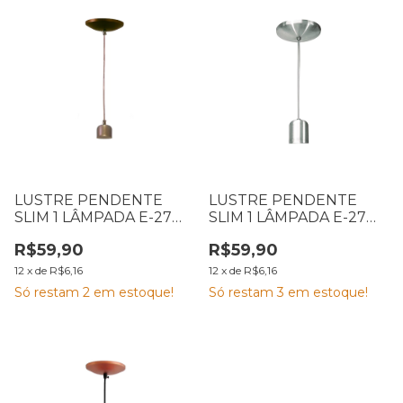
LUSTRE PENDENTE
LUSTRE PENDENTE
SLIM 1 LÂMPADA E-27
SLIM 1 LÂMPADA E-27
ALUMÍNIO OURO
ALUMÍNIO ESCOVADO
R$59,90
R$59,90
VELHO EMA
EMA
12
x
de
R$6,16
12
x
de
R$6,16
Só restam
2
em estoque!
Só restam
3
em estoque!