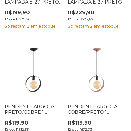
LÂMPADA E-27 PRETO
LÂMPADA E-27 PRETO
E COBRE EMA
E COBRE EMA
R$199,90
R$229,90
12
x
de
R$20,56
12
x
de
R$23,65
Só restam
2
em estoque!
Só restam
2
em estoque!
PENDENTE ARGOLA
PENDENTE ARGOLA
PRETO/COBRE 1
COBRE/PRETO 1
LÂMPADA E-27 EMA
LÂMPADA E-27 EMA
R$119,90
R$119,90
12
x
de
R$12,33
12
x
de
R$12,33