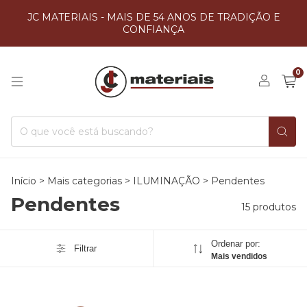
JC MATERIAIS - MAIS DE 54 ANOS DE TRADIÇÃO E
CONFIANÇA
0
Início
>
Mais categorias
>
ILUMINAÇÃO
>
Pendentes
Pendentes
15 produtos
Ordenar por:
Filtrar
Mais vendidos