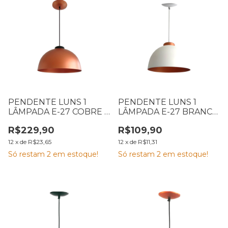
PENDENTE LUNS 1
PENDENTE LUNS 1
LÂMPADA E-27 COBRE E
LÂMPADA E-27 BRANCO
PRETO 76 EMA
E COBRE 81 EMA
R$229,90
R$109,90
12
x
de
R$23,65
12
x
de
R$11,31
Só restam
2
em estoque!
Só restam
2
em estoque!