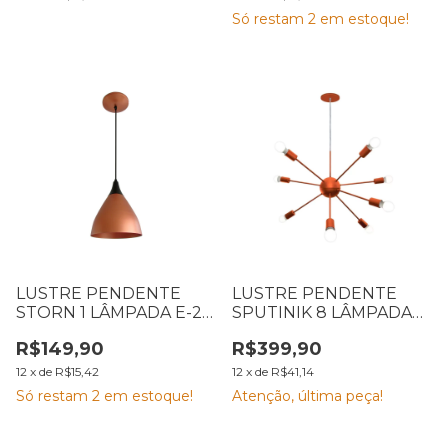
Só restam
2
em estoque!
LUSTRE PENDENTE
LUSTRE PENDENTE
STORN 1 LÂMPADA E-27
SPUTINIK 8 LÂMPADAS
COBRE E PRETO 75
COBRE E-27 EMA
R$149,90
R$399,90
EMA
12
x
de
R$15,42
12
x
de
R$41,14
Só restam
2
em estoque!
Atenção, última peça!