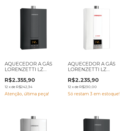
AQUECEDOR A GÁS
AQUECEDOR A GÁS
LORENZETTI LZ
LORENZETTI LZ
2000DE-BK GN BLACK
2000DE GN BRANCO
R$2.355,90
R$2.235,90
7412157
7412133
12
x
de
R$242,34
12
x
de
R$230,00
Atenção, última peça!
Só restam
3
em estoque!