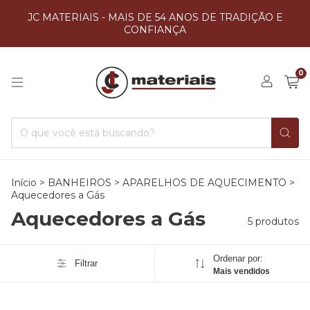
JC MATERIAIS - MAIS DE 54 ANOS DE TRADIÇÃO E
CONFIANÇA
0
Início
>
BANHEIROS
>
APARELHOS DE AQUECIMENTO
>
Aquecedores a Gás
Aquecedores a Gás
5 produtos
Ordenar por:
Filtrar
Mais vendidos