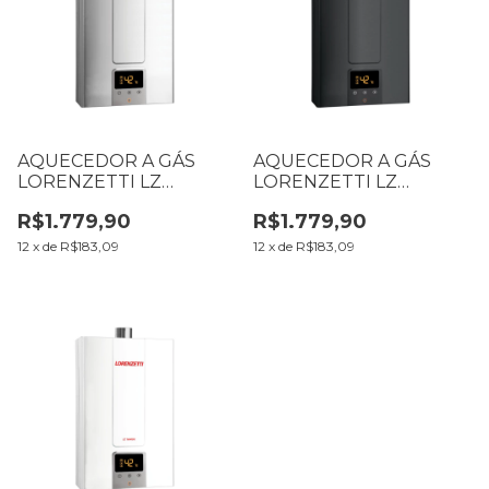
AQUECEDOR A GÁS
AQUECEDOR A GÁS
LORENZETTI LZ
LORENZETTI LZ
1600DE-I GN INOX
1600DE-BK GN BLACK
R$1.779,90
R$1.779,90
7412139
7412155
12
x
de
R$183,09
12
x
de
R$183,09