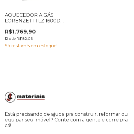
AQUECEDOR A GÁS
LORENZETTI LZ 1600DE
GN BRANCO 7412137
R$1.769,90
12
x
de
R$182,06
Só restam
5
em estoque!
Está precisando de ajuda pra construir, reformar ou
equipar seu imóvel? Conte com a gente e corre pra
cá!