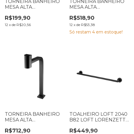
TORNEIRA BANHEIRO
TORNEIRA BANHEIRO
MESA ALTA
MESA ALTA
LORENZETTI JOY 1195
LORENZETTI CHROME
R$199,90
R$518,90
C32 JOY 7010232
1195 C55 7048564
12
x
de
R$20,56
12
x
de
R$53,38
Só restam
4
em estoque!
TORNEIRA BANHEIRO
TOALHEIRO LOFT 2040
MESA ALTA
B82 LOFT LORENZETTI
LORENZETTI BLACK
7048581
R$712,90
R$449,90
1195 B55 7048575