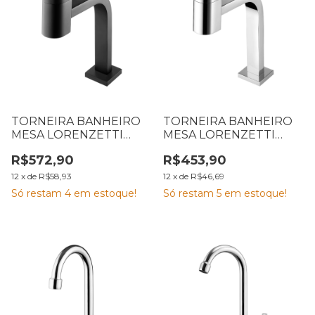
TORNEIRA BANHEIRO
TORNEIRA BANHEIRO
MESA LORENZETTI
MESA LORENZETTI
CODE BLACK 1194 B55
CHROME 1194 C55
R$572,90
R$453,90
7048573
7048562
12
x
de
R$58,93
12
x
de
R$46,69
Só restam
4
em estoque!
Só restam
5
em estoque!