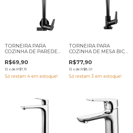
TORNEIRA PARA
TORNEIRA PARA
COZINHA DE PAREDE
COZINHA DE MESA BICA
BICA MÓVEL FLATT 1167
MÓVEL FLATT 1167 F71
R$69,90
R$77,90
F71 PRETO FOSCO
PRETO FOSCO
LORENZETTI
LORENZETTI
12
x
de
R$7,19
12
x
de
R$8,01
Só restam
4
em estoque!
Só restam
3
em estoque!