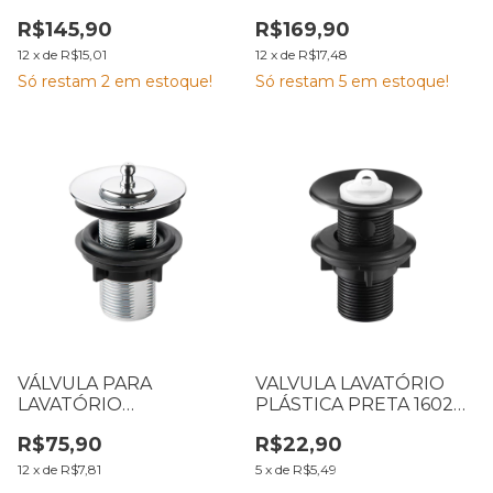
LORENZETTI CROMADA
LORENZETTI BLACK 1616
R$145,90
R$169,90
1616 C20 7048475
B20 7048558
12
x
de
R$15,01
12
x
de
R$17,48
Só restam
2
em estoque!
Só restam
5
em estoque!
VÁLVULA PARA
VALVULA LAVATÓRIO
LAVATÓRIO
PLÁSTICA PRETA 1602
LORENZETTI 1602 C20
F20 LORENZETTI
R$75,90
R$22,90
7050188
7153002
12
x
de
R$7,81
5
x
de
R$5,49