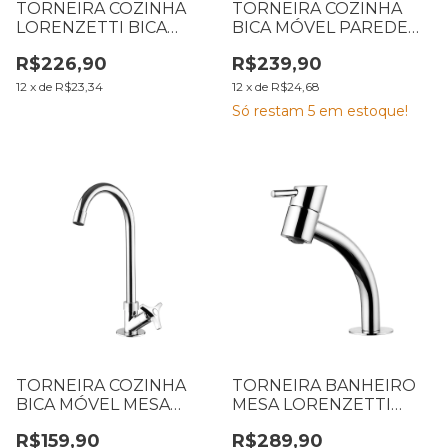
TORNEIRA COZINHA
TORNEIRA COZINHA
LORENZETTI BICA
BICA MÓVEL PAREDE
MÓVEL MESA 1167 C32
LORENZETTI 1168 C-29
R$226,90
R$239,90
JOY 7011206
ONE 7011183
12
x
de
R$23,34
12
x
de
R$24,68
Só restam
5
em estoque!
TORNEIRA COZINHA
TORNEIRA BANHEIRO
BICA MÓVEL MESA
MESA LORENZETTI
LORENZETTI 1167 C-30
SWAN CROMADA 1198
R$159,90
R$289,90
WAY 7011200
C42 PARA CUBA DE