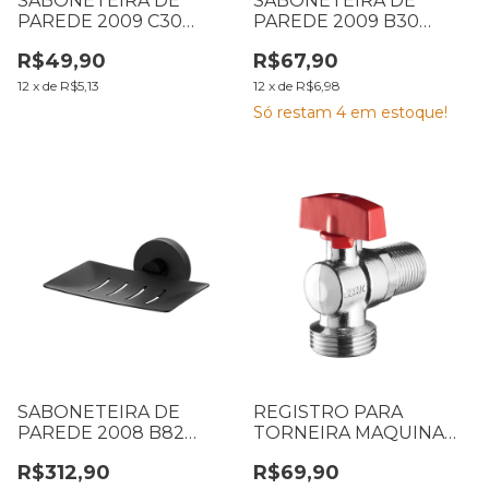
SABONETEIRA DE
SABONETEIRA DE
PAREDE 2009 C30
PAREDE 2009 B30
LORENZETTI 7041251
LORENZETTI 7048577
R$49,90
R$67,90
12
x
de
R$5,13
12
x
de
R$6,98
Só restam
4
em estoque!
SABONETEIRA DE
REGISTRO PARA
PAREDE 2008 B82
TORNEIRA MAQUINA
LORENZETTI 7048577
DE LAVAR 1120 C12
R$312,90
R$69,90
LORENZETTI 7048671