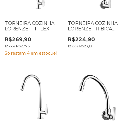
TORNEIRA COZINHA
TORNEIRA COZINHA
LORENZETTI FLEX
LORENZETTI BICA
BLACK MESA 1177 B27
MÓVEL PAREDE
R$269,90
R$224,90
7048531
LORENZETTI 1168 C32
JOY 7011208
12
x
de
R$27,76
12
x
de
R$23,13
Só restam
4
em estoque!