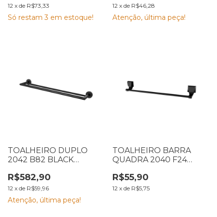
12
x
de
R$73,33
12
x
de
R$46,28
Só restam
3
em estoque!
Atenção, última peça!
TOALHEIRO DUPLO
TOALHEIRO BARRA
2042 B82 BLACK
QUADRA 2040 F24
LORENZETTI 7048582
PLÁSTICO PRETO
R$582,90
R$55,90
LORENZETTI 7140109
12
x
de
R$59,96
12
x
de
R$5,75
Atenção, última peça!