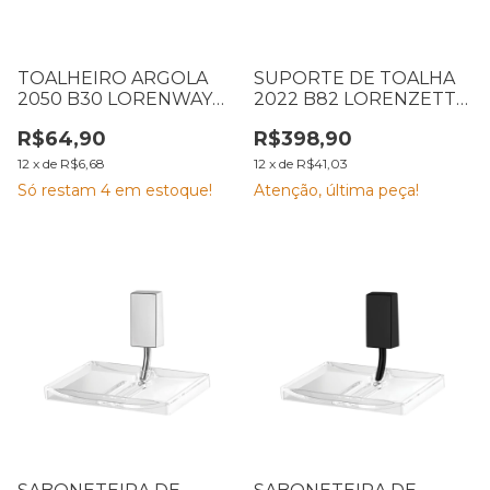
TOALHEIRO ARGOLA
SUPORTE DE TOALHA
2050 B30 LORENWAY
2022 B82 LORENZETTI
LORENZETTI 7041308
7048579
R$64,90
R$398,90
12
x
de
R$6,68
12
x
de
R$41,03
Só restam
4
em estoque!
Atenção, última peça!