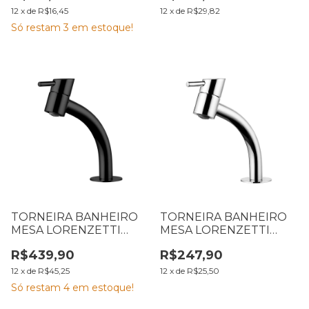
APOIO 7010235
12
x
de
R$16,45
12
x
de
R$29,82
Só restam
3
em estoque!
TORNEIRA BANHEIRO
TORNEIRA BANHEIRO
MESA LORENZETTI
MESA LORENZETTI
SWAN BLACK 1198 B42
SWAN 1196 C42 7010234
R$439,90
R$247,90
PARA CUBA DE APOIO
7010252
12
x
de
R$45,25
12
x
de
R$25,50
Só restam
4
em estoque!