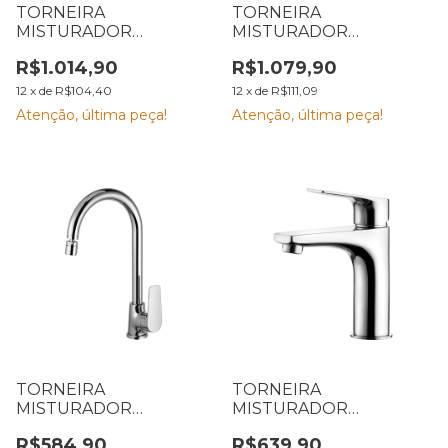
TORNEIRA
TORNEIRA
MISTURADOR
MISTURADOR
MONOCOMANDO LOFT
MONOCOMANDO
R$1.014,90
R$1.079,90
BLACK 2257 B82
COZINHA 2266 C76
LORENZETTI 7048655
LORENZETTI 7048481
12
x
de
R$104,40
12
x
de
R$111,09
Atenção, última peça!
Atenção, última peça!
TORNEIRA
TORNEIRA
MISTURADOR
MISTURADOR
MONOCOMANDO
MONOCOMANDO
R$584,90
R$639,90
COZINHA 2257 C72
LAVATORIO 2875 C90