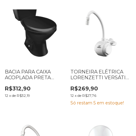
BACIA PARA CAIXA
TORNEIRA ELÉTRICA
ACOPLADA PRETA
LORENZETTI VERSÁTIL
LORENZETTI LOREN
127V 5500W 7550022
R$312,90
R$269,90
WAY 7711035
12
x
de
R$32,19
12
x
de
R$27,76
Só restam
5
em estoque!