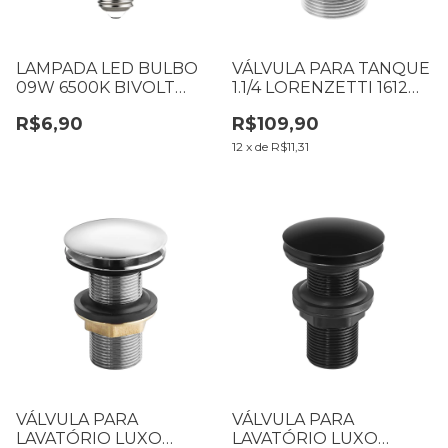
LAMPADA LED BULBO
VÁLVULA PARA TANQUE
09W 6500K BIVOLT
1.1/4 LORENZETTI 1612
BRANCA LORENZETTI
C20 7050191
R$6,90
R$109,90
7415245
12
x
de
R$11,31
VÁLVULA PARA
VÁLVULA PARA
LAVATÓRIO LUXO
LAVATÓRIO LUXO