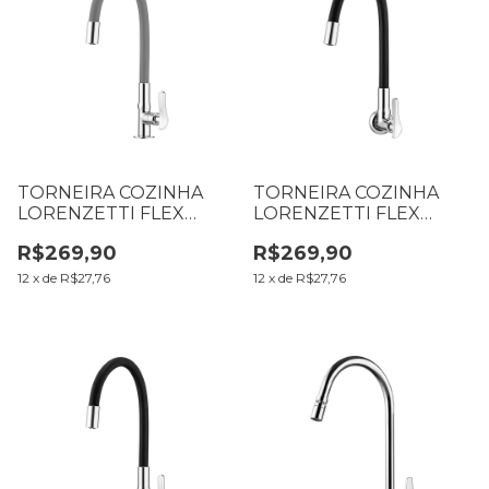
TORNEIRA COZINHA
TORNEIRA COZINHA
LORENZETTI FLEX
LORENZETTI FLEX
GRAY MESA
BLACK PAREDE 1178 B27
R$269,90
R$269,90
LORENZETTI 1177 G27
7048533
7011211
12
x
de
R$27,76
12
x
de
R$27,76