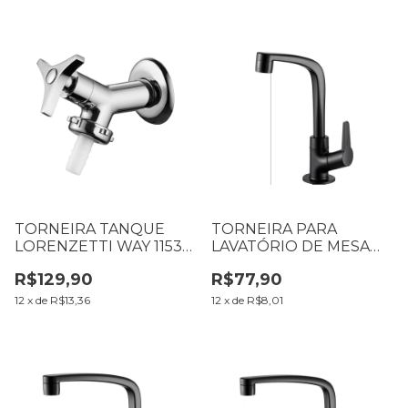
TORNEIRA TANQUE
TORNEIRA PARA
LORENZETTI WAY 1153
LAVATÓRIO DE MESA
C30 7012066
BICA ALTA FLATT 1195
R$129,90
R$77,90
F71 PRETO FOSCO
LORENZETTI
12
x
de
R$13,36
12
x
de
R$8,01