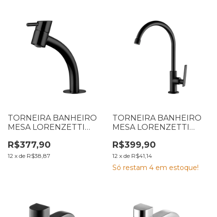
TORNEIRA BANHEIRO
TORNEIRA BANHEIRO
MESA LORENZETTI
MESA LORENZETTI
SWAN 1196 B42 7010250
STUDIO BLACK 1195 B37
R$377,90
R$399,90
7048650
12
x
de
R$38,87
12
x
de
R$41,14
Só restam
4
em estoque!