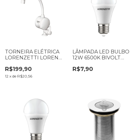
TORNEIRA ELÉTRICA
LÂMPADA LED BULBO
LORENZETTI LOREN
12W 6500K BIVOLT
EASY PAREDE 220V
BRANCA LORENZETTI
R$199,90
R$7,90
5500W 7550036
7415344
12
x
de
R$20,56