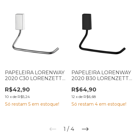
PAPELEIRA LORENWAY
PAPELEIRA LORENWAY
2020 C30 LORENZETTI
2020 B30 LORENZETTI
7041249
7041304
R$42,90
R$64,90
10
x
de
R$5,24
12
x
de
R$6,68
Só restam
5
em estoque!
Só restam
4
em estoque!
1
/
4