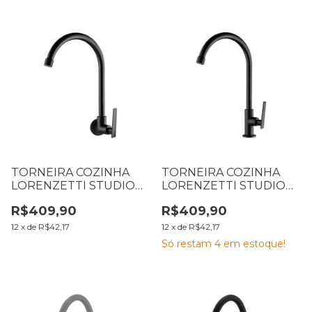
TORNEIRA COZINHA
TORNEIRA COZINHA
LORENZETTI STUDIO
LORENZETTI STUDIO
BLACK PAREDE 1168 B37
BLACK MESA 1167 B37
R$409,90
R$409,90
7048648
7048646
12
x
de
R$42,17
12
x
de
R$42,17
Só restam
4
em estoque!