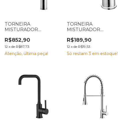
TORNEIRA
TORNEIRA
MISTURADOR
MISTURADOR
MONOCOMANDO PARA
MONOCOMANDO
R$852,90
R$189,90
CUBA DE APOIO 2877
SHAPE CROMADO
C90 LORENZETTI
MESA 2875 C46
12
x
de
R$87,73
12
x
de
R$19,53
7048527
LORENZETTI 7048803
Atenção, última peça!
Só restam
3
em estoque!