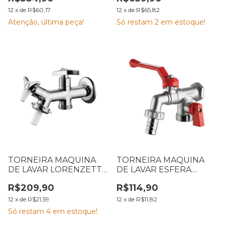
LORENZETTI 7048673
LORENZETTI
12
x
de
R$60,17
12
x
de
R$65,82
Atenção, última peça!
Só restam
2
em estoque!
TORNEIRA MAQUINA
TORNEIRA MAQUINA
DE LAVAR LORENZETTI
DE LAVAR ESFERA
WAY 1131 C30 7012068
LORENZETTI 1131 C12
R$209,90
R$114,90
7048502
12
x
de
R$21,59
12
x
de
R$11,82
Só restam
4
em estoque!