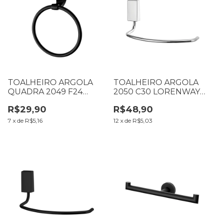
TOALHEIRO ARGOLA
TOALHEIRO ARGOLA
QUADRA 2049 F24
2050 C30 LORENWAY
PLÁSTICO PRETO
LORENZETTI 7041245
R$29,90
R$48,90
LORENZETTI 7140111
7
x
de
R$5,16
12
x
de
R$5,03