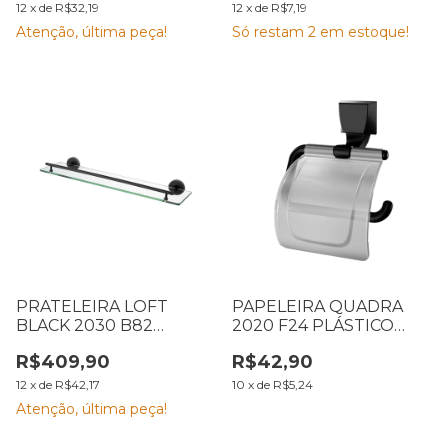
12
x
de
R$32,19
12
x
de
R$7,19
Atenção, última peça!
Só restam
2
em estoque!
PRATELEIRA LOFT
PAPELEIRA QUADRA
BLACK 2030 B82
2020 F24 PLÁSTICO
LORENZETTI 7048580
PRETO LORENZETTI
R$409,90
R$42,90
7140105
12
x
de
R$42,17
10
x
de
R$5,24
Atenção, última peça!